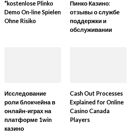
“kostenlose Plinko
Пинко Казино:
Demo On-line Spielen
отзывы о службе
Ohne Risiko
поддержки и
обслуживании
Исследование
Cash Out Processes
роли блокчейна в
Explained for Online
онлайн-играх на
Casino Canada
платформе 1win
Players
казино