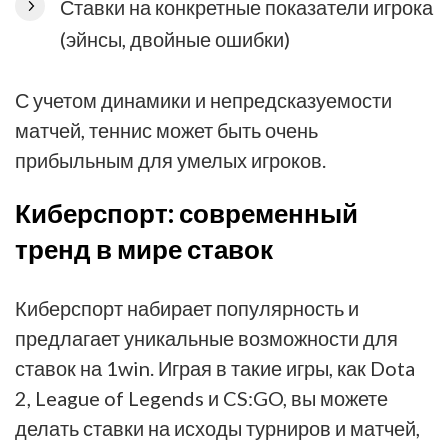
Ставки на конкретные показатели игрока
(эйнсы, двойные ошибки)
С учетом динамики и непредсказуемости
матчей, теннис может быть очень
прибыльным для умелых игроков.
Киберспорт: современный
тренд в мире ставок
Киберспорт набирает популярность и
предлагает уникальные возможности для
ставок на 1win. Играя в такие игры, как Dota
2, League of Legends и CS:GO, вы можете
делать ставки на исходы турниров и матчей,