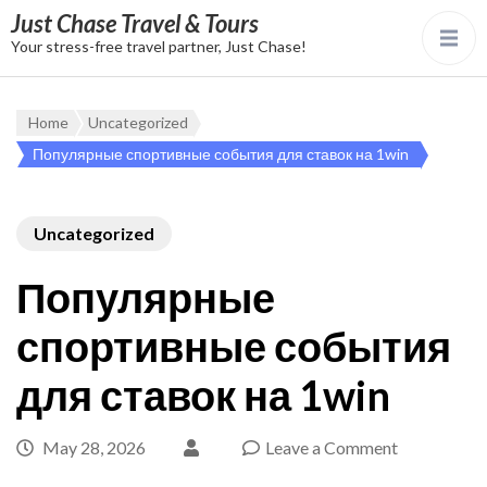
Just Chase Travel & Tours
Your stress-free travel partner, Just Chase!
Home
Uncategorized
Популярные спортивные события для ставок на 1win
Uncategorized
Популярные
спортивные события
для ставок на 1win
on
May 28, 2026
Leave a Comment
Популярн