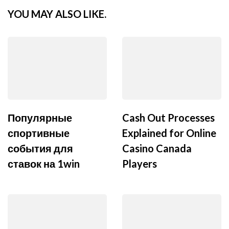
YOU MAY ALSO LIKE.
Популярные
Cash Out Processes
спортивные
Explained for Online
события для
Casino Canada
ставок на 1win
Players