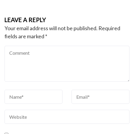
LEAVE A REPLY
Your email address will not be published.
Required
fields are marked
*