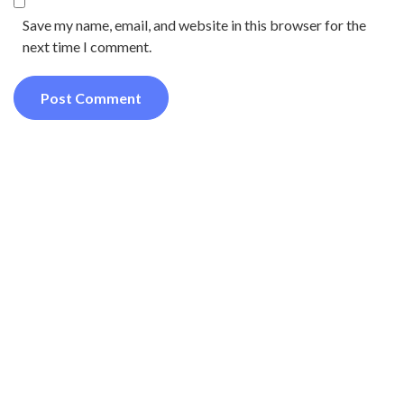
Save my name, email, and website in this browser for the
next time I comment.