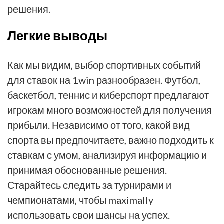
решения.
Легкие выводы
Как мы видим, выбор спортивных событий
для ставок на 1win разнообразен. Футбол,
баскетбол, теннис и киберспорт предлагают
игрокам много возможностей для получения
прибыли. Независимо от того, какой вид
спорта вы предпочитаете, важно подходить к
ставкам с умом, анализируя информацию и
принимая обоснованные решения.
Старайтесь следить за турнирами и
чемпионатами, чтобы maximally
использовать свои шансы на успех.