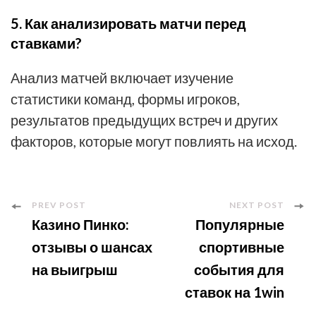
5. Как анализировать матчи перед
ставками?
Анализ матчей включает изучение
статистики команд, формы игроков,
результатов предыдущих встреч и других
факторов, которые могут повлиять на исход.
PREV POST
NEXT POST
Post
Казино Пинко:
Популярные
Navigation
отзывы о шансах
спортивные
на выигрыш
события для
ставок на 1win