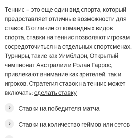
Теннис – это еще один вид спорта, который
предоставляет отличные возможности для
ставок. В отличие от командных видов
спорта, ставки на теннис позволяют игрокам
сосредоточиться на отдельных спортсменах.
Турниры, такие как Уимблдон, Открытый
чемпионат Австралии и Ролан Гаррос,
привлекают внимание как зрителей, так и
игроков. Стратегия ставок на теннис может
включать:
сделать ставку
Ставки на победителя матча
Ставки на количество геймов или сетов