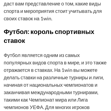
даст вам представление о том, какие виды
спорта и мероприятия стоит учитывать для
своих ставок на 1win.
Футбол: король спортивных
ставок
Футбол является одним из самых
популярных видов спорта в мире, и это также
отражается в ставках. На 1win вы можете
делать ставки на различные турниры и лиги,
начиная от национальных чемпионатов и
заканчивая международными турнирами,
такими как Чемпионат мира или Лига
чемпионов УЕФА. Для многих игроков