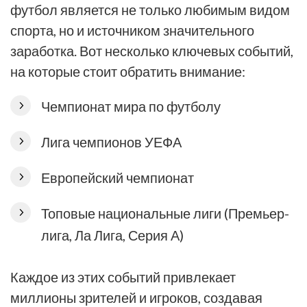
футбол является не только любимым видом
спорта, но и источником значительного
заработка. Вот несколько ключевых событий,
на которые стоит обратить внимание:
Чемпионат мира по футболу
Лига чемпионов УЕФА
Европейский чемпионат
Топовые национальные лиги (Премьер-
лига, Ла Лига, Серия А)
Каждое из этих событий привлекает
миллионы зрителей и игроков, создавая