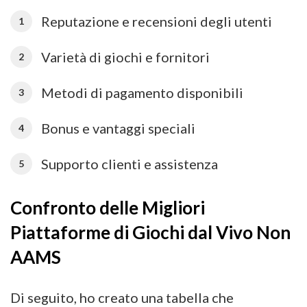
Reputazione e recensioni degli utenti
Varietà di giochi e fornitori
Metodi di pagamento disponibili
Bonus e vantaggi speciali
Supporto clienti e assistenza
Confronto delle Migliori
Piattaforme di Giochi dal Vivo Non
AAMS
Di seguito, ho creato una tabella che