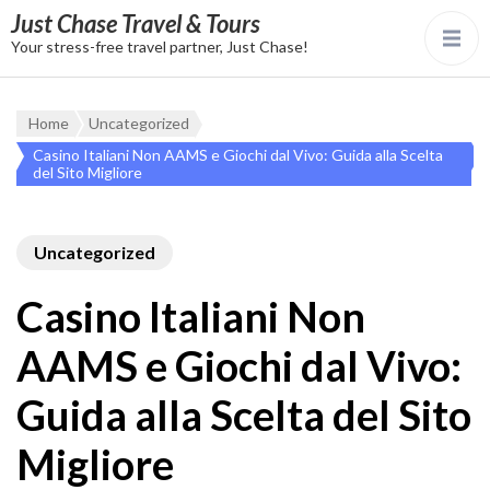
Just Chase Travel & Tours
Your stress-free travel partner, Just Chase!
Home
Uncategorized
Casino Italiani Non AAMS e Giochi dal Vivo: Guida alla Scelta
del Sito Migliore
Uncategorized
Casino Italiani Non
AAMS e Giochi dal Vivo:
Guida alla Scelta del Sito
Migliore