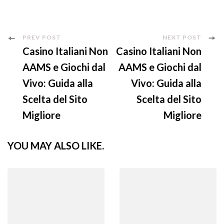
PREV POST
NEXT POST
Post
Casino Italiani Non
Casino Italiani Non
Navigation
AAMS e Giochi dal
AAMS e Giochi dal
Vivo: Guida alla
Vivo: Guida alla
Scelta del Sito
Scelta del Sito
Migliore
Migliore
YOU MAY ALSO LIKE.