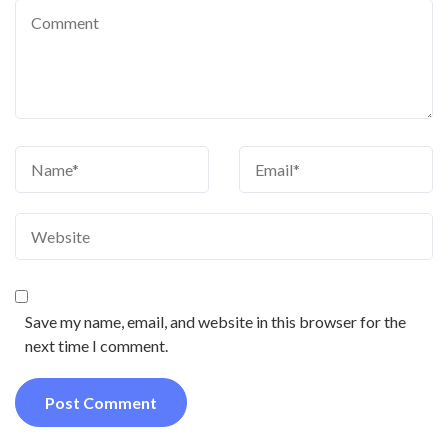
Save my name, email, and website in this browser for the
next time I comment.