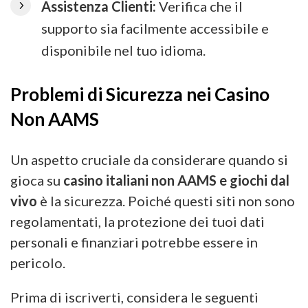
Assistenza Clienti:
Verifica che il
supporto sia facilmente accessibile e
disponibile nel tuo idioma.
Problemi di Sicurezza nei Casino
Non AAMS
Un aspetto cruciale da considerare quando si
gioca su
casino italiani non AAMS e giochi dal
vivo
è la sicurezza. Poiché questi siti non sono
regolamentati, la protezione dei tuoi dati
personali e finanziari potrebbe essere in
pericolo.
Prima di iscriverti, considera le seguenti