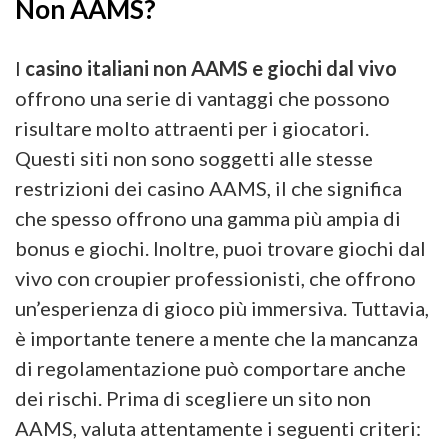
Non AAMS?
I
casino italiani non AAMS e giochi dal vivo
offrono una serie di vantaggi che possono
risultare molto attraenti per i giocatori.
Questi siti non sono soggetti alle stesse
restrizioni dei casino AAMS, il che significa
che spesso offrono una gamma più ampia di
bonus e giochi. Inoltre, puoi trovare giochi dal
vivo con croupier professionisti, che offrono
un’esperienza di gioco più immersiva. Tuttavia,
è importante tenere a mente che la mancanza
di regolamentazione può comportare anche
dei rischi. Prima di scegliere un sito non
AAMS, valuta attentamente i seguenti criteri: