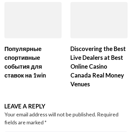
Популярные
Discovering the Best
спортивные
Live Dealers at Best
события для
Online Casino
ставок на 1win
Canada Real Money
Venues
LEAVE A REPLY
Your email address will not be published.
Required
fields are marked
*