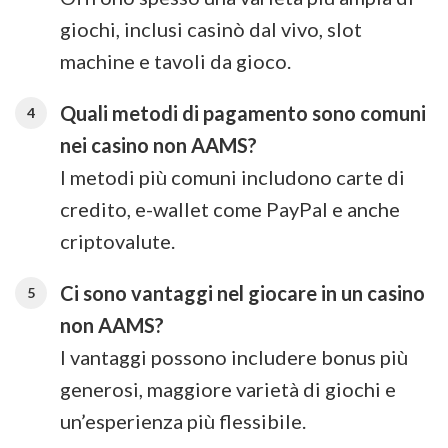
giochi, inclusi casinò dal vivo, slot
machine e tavoli da gioco.
Quali metodi di pagamento sono comuni
nei casino non AAMS?
I metodi più comuni includono carte di
credito, e-wallet come PayPal e anche
criptovalute.
Ci sono vantaggi nel giocare in un casino
non AAMS?
I vantaggi possono includere bonus più
generosi, maggiore varietà di giochi e
un’esperienza più flessibile.