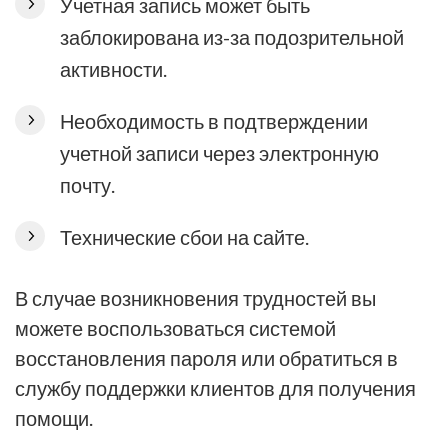
Учетная запись может быть
заблокирована из-за подозрительной
активности.
Необходимость в подтверждении
учетной записи через электронную
почту.
Технические сбои на сайте.
В случае возникновения трудностей вы
можете воспользоваться системой
восстановления пароля или обратиться в
службу поддержки клиентов для получения
помощи.