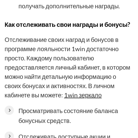
получать дополнительные награды.
Как отслеживать свои награды и бонусы?
Отслеживание своих наград и бонусов в
программе лояльности 1win достаточно
просто. Каждому пользователю
предоставляется личный кабинет, в котором
можно найти детальную информацию о
своих бонусах и активностях. В личном
кабинете вы можете:
1win зеркало
Просматривать состояние баланса
бонусных средств.
Отслеживать доступные акции и