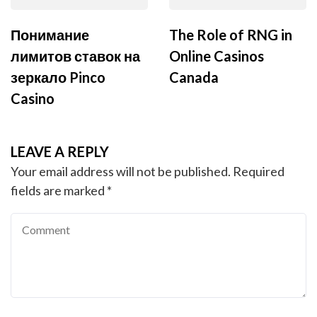
Понимание
The Role of RNG in
лимитов ставок на
Online Casinos
зеркало Pinco
Canada
Casino
LEAVE A REPLY
Your email address will not be published.
Required
fields are marked
*