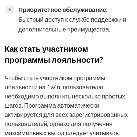
Приоритетное обслуживание:
Быстрый доступ к службе поддержки и
дополнительные преимущества.
Как стать участником
программы лояльности?
Чтобы стать участником программы
лояльности на 1win, пользователю
необходимо выполнить несколько простых
шагов. Программа автоматически
активируется для всех зарегистрированных
пользователей, однако для получения
максимальных выгод следует учитывать