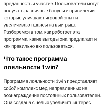
преданность и участие. Пользователи могут
получать различные бонусы и привилегии,
которые улучшают игровой опыт и
увеличивают шансы на выигрыш.
Разберемся в том, как работает эта
программа, какие выгоды она предлагает и
как правильно ею пользоваться.
Что такое программа
лояльности 1win?
Программа лояльности 1win представляет
собой комплекс мер, направленных на
вознаграждение постоянных пользователей.
Она создана с целью увеличить интерес