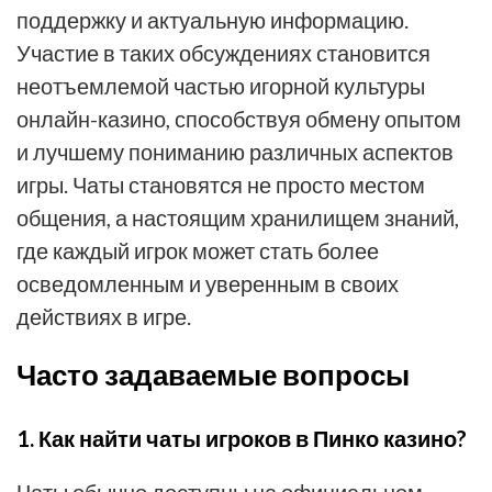
поддержку и актуальную информацию.
Участие в таких обсуждениях становится
неотъемлемой частью игорной культуры
онлайн-казино, способствуя обмену опытом
и лучшему пониманию различных аспектов
игры. Чаты становятся не просто местом
общения, а настоящим хранилищем знаний,
где каждый игрок может стать более
осведомленным и уверенным в своих
действиях в игре.
Часто задаваемые вопросы
1. Как найти чаты игроков в Пинко казино?