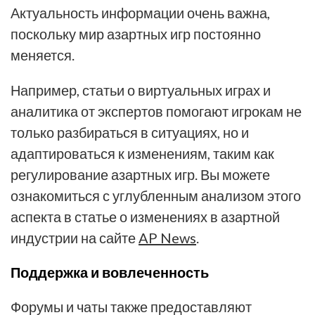
Актуальность информации очень важна,
поскольку мир азартных игр постоянно
меняется.
Например, статьи о виртуальных играх и
аналитика от экспертов помогают игрокам не
только разбираться в ситуациях, но и
адаптироваться к изменениям, таким как
регулирование азартных игр. Вы можете
ознакомиться с углубленным анализом этого
аспекта в статье о изменениях в азартной
индустрии на сайте
AP News
.
Поддержка и вовлеченность
Форумы и чаты также предоставляют