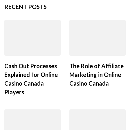
RECENT POSTS
Cash Out Processes
The Role of Affiliate
Explained for Online
Marketing in Online
Casino Canada
Casino Canada
Players