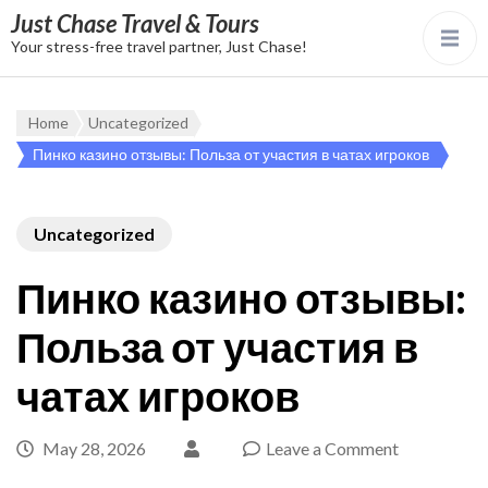
Just Chase Travel & Tours
Your stress-free travel partner, Just Chase!
Home
Uncategorized
Пинко казино отзывы: Польза от участия в чатах игроков
Uncategorized
Пинко казино отзывы:
Польза от участия в
чатах игроков
on
May 28, 2026
Leave a Comment
Пинко