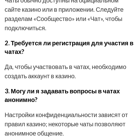
Чаты обычно доступны на официальном
сайте казино или в приложении. Следуйте
разделам «Сообщество» или «Чат», чтобы
подключиться.
2. Требуется ли регистрация для участия в
чатах?
Да, чтобы участвовать в чатах, необходимо
создать аккаунт в казино.
3. Могу ли я задавать вопросы в чатах
анонимно?
Настройки конфиденциальности зависят от
правил казино; некоторые чаты позволяют
анонимное общение.