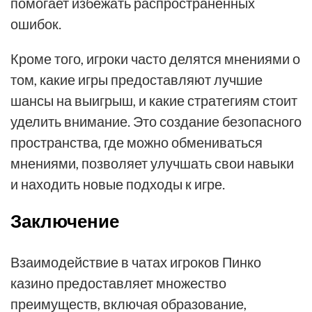
помогает избежать распространенных
ошибок.
Кроме того, игроки часто делятся мнениями о
том, какие игры предоставляют лучшие
шансы на выигрыш, и какие стратегиям стоит
уделить внимание. Это создание безопасного
пространства, где можно обмениваться
мнениями, позволяет улучшать свои навыки
и находить новые подходы к игре.
Заключение
Взаимодействие в чатах игроков Пинко
казино предоставляет множество
преимуществ, включая образование,