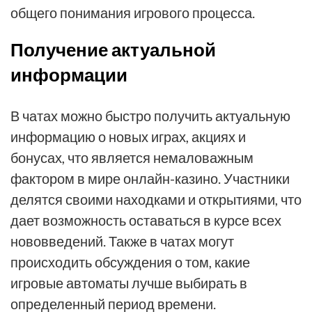
общего понимания игрового процесса.
Получение актуальной
информации
В чатах можно быстро получить актуальную
информацию о новых играх, акциях и
бонусах, что является немаловажным
фактором в мире онлайн-казино. Участники
делятся своими находками и открытиями, что
дает возможность оставаться в курсе всех
нововведений. Также в чатах могут
происходить обсуждения о том, какие
игровые автоматы лучше выбирать в
определенный период времени.