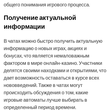
общего понимания игрового процесса.
Получение актуальной
информации
В чатах можно быстро получить актуальную
информацию о новых играх, акциях и
бонусах, что является немаловажным
фактором в мире онлайн-казино. Участники
делятся своими находками и открытиями, что
дает возможность оставаться в курсе всех
нововведений. Также в чатах могут
происходить обсуждения о том, какие
игровые автоматы лучше выбирать в
определенный период времени.