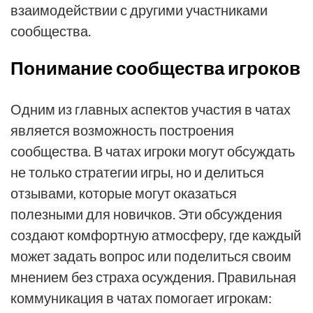
взаимодействии с другими участниками
сообщества.
Понимание сообщества игроков
Одним из главных аспектов участия в чатах
является возможность построения
сообщества. В чатах игроки могут обсуждать
не только стратегии игры, но и делиться
отзывами, которые могут оказаться
полезными для новичков. Эти обсуждения
создают комфортную атмосферу, где каждый
может задать вопрос или поделиться своим
мнением без страха осуждения. Правильная
коммуникация в чатах помогает игрокам: