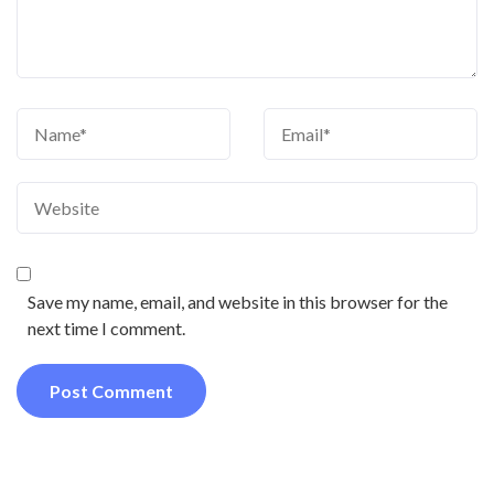
Save my name, email, and website in this browser for the
next time I comment.