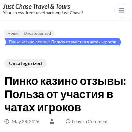
Just Chase Travel & Tours
Your stress-free travel partner, Just Chase!
Home
Uncategorized
Пинко казино отзывы: Польза от участия в чатах игроков
Uncategorized
Пинко казино отзывы:
Польза от участия в
чатах игроков
on
May 28, 2026
Leave a Comment
Пинко