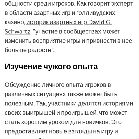
общности среди игроков. Как говорит эксперт
в области азартных игр и голливудских
казино,
историк азартных игр David G.
Schwartz
, “участие в сообществах может
изменить восприятие игры и привнести в нее
больше радости”.
Изучение чужого опыта
Обсуждение личного опыта игроков в
различных ситуациях также может быть
полезным. Так, участники делятся историями
своих выигрышей и проигрышей, что может
стать хорошим уроком для новичков. Это
предоставляет новые взгляды на игру и