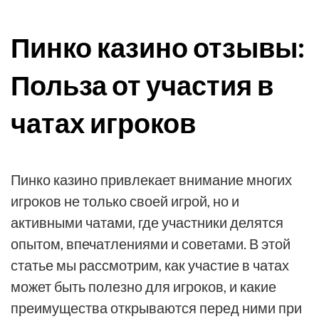
казино
Пинко казино отзывы:
отзывы:
Польза
Польза от участия в
от
участия
чатах игроков
в
чатах
Пинко казино привлекает внимание многих
игроков
игроков не только своей игрой, но и
активными чатами, где участники делятся
опытом, впечатлениями и советами. В этой
статье мы рассмотрим, как участие в чатах
может быть полезно для игроков, и какие
преимущества открываются перед ними при