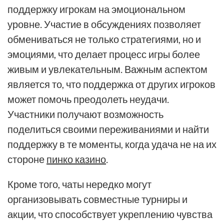
поддержку игрокам на эмоциональном
уровне. Участие в обсуждениях позволяет
обмениваться не только стратегиями, но и
эмоциями, что делает процесс игры более
живым и увлекательным. Важным аспектом
является то, что поддержка от других игроков
может помочь преодолеть неудачи.
Участники получают возможность
поделиться своими переживаниями и найти
поддержку в те моменты, когда удача не на их
стороне
пинко казино
.
Кроме того, чаты нередко могут
организовывать совместные турниры и
акции, что способствует укреплению чувства