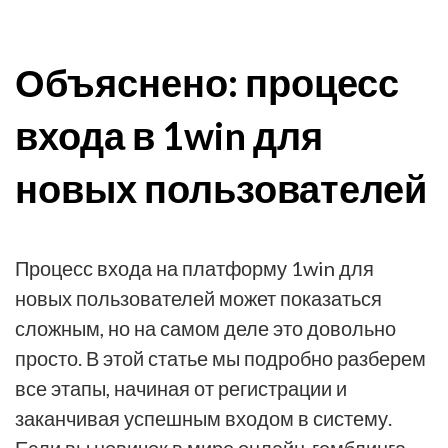
Объяснено
процесс
Объяснено: процесс
входа
в
входа в 1win для
1win
для
новых пользователей
новых
пользоват
Процесс входа на платформу 1win для
новых пользователей может показаться
сложным, но на самом деле это довольно
просто. В этой статье мы подробно разберем
все этапы, начиная от регистрации и
заканчивая успешным входом в систему.