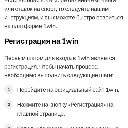
Если вы новичок в мире онлайн-гемблинга
или ставок на спорт, то следуйте нашим
инструкциям, и вы сможете быстро освоиться
на платформе 1win.
Регистрация на 1win
Первым шагом для входа в 1win является
регистрация. Чтобы начать процесс,
необходимо выполнить следующие шаги:
Перейдите на официальный сайт 1win.
Нажмите на кнопку «Регистрация» на
главной странице.