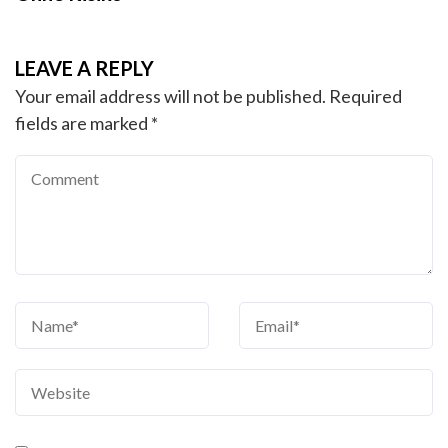
LEAVE A REPLY
Your email address will not be published.
Required
fields are marked
*