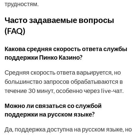
трудностям.
Часто задаваемые вопросы
(FAQ)
Какова средняя скорость ответа службы
поддержки Пинко Казино?
Средняя скорость ответа варьируется, но
большинство запросов обрабатываются в
течение 30 минут, особенно через live-чат.
Можно ли связаться со службой
поддержки на русском языке?
Да, поддержка доступна на русском языке, но