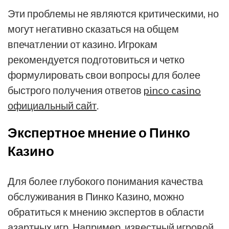
Эти проблемы не являются критическими, но
могут негативно сказаться на общем
впечатлении от казино. Игрокам
рекомендуется подготовиться и четко
формулировать свои вопросы для более
быстрого получения ответов
pinco casino
официальный сайт
.
Экспертное мнение о Пинко
Казино
Для более глубокого понимания качества
обслуживания в Пинко Казино, можно
обратиться к мнению экспертов в области
азартных игр. Например, известный
игровой