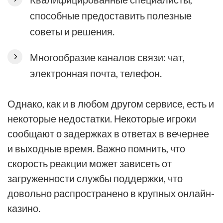
способные предоставить полезные
советы и решения.
Многообразие каналов связи: чат,
электронная почта, телефон.
Однако, как и в любом другом сервисе, есть и
некоторые недостатки. Некоторые игроки
сообщают о задержках в ответах в вечернее
и выходные время. Важно помнить, что
скорость реакции может зависеть от
загруженности службы поддержки, что
довольно распространено в крупных онлайн-
казино.