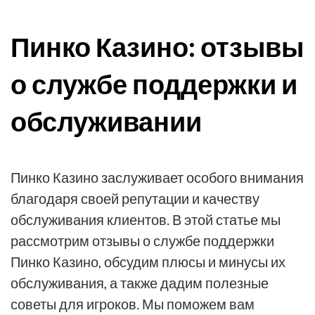
Казино:
Пинко Казино: отзывы
отзывы
о
о службе поддержки и
службе
поддержки
обслуживании
и
обслужива
Пинко Казино заслуживает особого внимания
благодаря своей репутации и качеству
обслуживания клиентов. В этой статье мы
рассмотрим отзывы о службе поддержки
Пинко Казино, обсудим плюсы и минусы их
обслуживания, а также дадим полезные
советы для игроков. Мы поможем вам