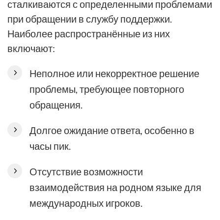
сталкиваются с определенными проблемами
при обращении в службу поддержки.
Наиболее распространённые из них
включают:
Неполное или некорректное решение
проблемы, требующее повторного
обращения.
Долгое ожидание ответа, особенно в
часы пик.
Отсутствие возможности
взаимодействия на родном языке для
международных игроков.