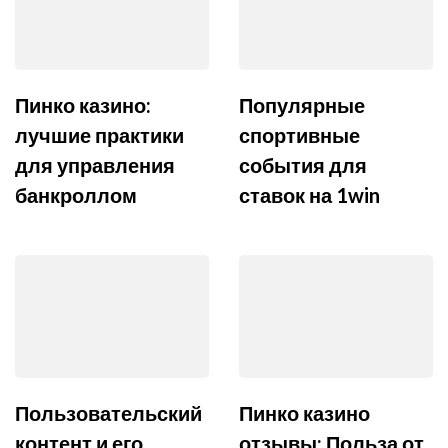
Пинко казино:
Популярные
лучшие практики
спортивные
для управления
события для
банкроллом
ставок на 1win
Пользовательский
Пинко казино
контент и его
отзывы: Польза от