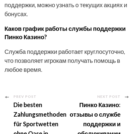
поддержки, можно узнать о текущих акциях и
бонусах.
Каков график работы службы поддержки
Пинко Казино?
Служба поддержки работает круглосуточно,
что позволяет игрокам получать помощь в
любое время.
PREV POST
NEXT POST
Post
Die besten
Пинко Казино:
Navigation
Zahlungsmethoden
отзывы о службе
für Sportwetten
поддержки и
ohne Oase in
обслуживании