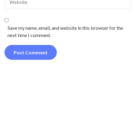
Save my name, email, and website in this browser for the
next time I comment.