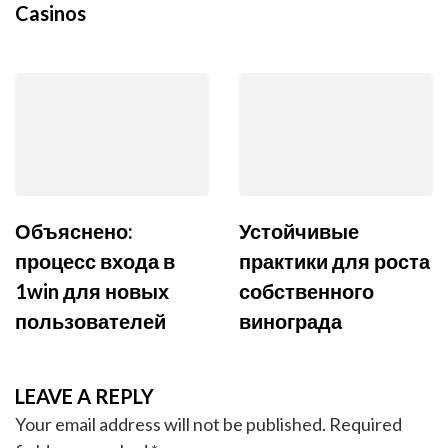
Casinos
Объяснено:
Устойчивые
процесс входа в
практики для роста
1win для новых
собственного
пользователей
винограда
LEAVE A REPLY
Your email address will not be published.
Required