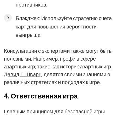
противников.
Блэкджек: Используйте стратегию счета
карт для повышения вероятности
выигрыша.
Консультации с экспертами также могут быть
полезными. Например, профи в сфере
азартных игр, такие как
историк азартных игр
Давид Г. Шварц
, делятся своими знаниями о
различных стратегиях и подходах к игре.
4. Ответственная игра
Главным принципом для безопасной игры